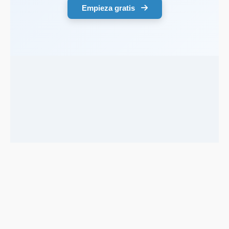
Empieza gratis
Support email:
2026 © AllInvest
View
support@allinvestview.com