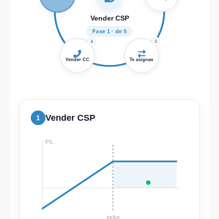
Vender CSP
Fase 1 · de 5
4
3
Vender CC
Te asignan
Vender CSP
1
P/L
strike