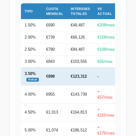
CUOTA
INTERESES
VS
TIPO
MENSUAL
TOTALES
ACTUAL
1.50%
€690
€48,487
€208/mes
2.00%
€739
€66,126
€159/mes
2.50%
€790
€84,487
€108/mes
3.00%
€843
€103,555
€55/mes
3.50%
€898
€123,312
-
Actual
+
4.00%
€955
€143,739
€57/mes
+
4.50%
€1,013
€164,813
€115/mes
+
5.00%
€1,074
€186,512
€176/mes