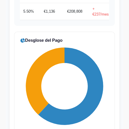
+
5.50%
€1,136
€208,808
€237/mes
Desglose del Pago