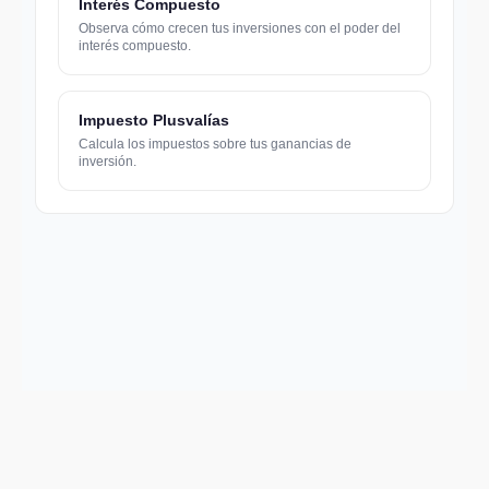
Interés Compuesto
Observa cómo crecen tus inversiones con el poder del
interés compuesto.
Impuesto Plusvalías
Calcula los impuestos sobre tus ganancias de
inversión.
Support email:
2026 © AllInvest
View
support@allinvestview.com