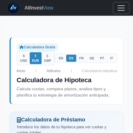
AllInvest
View
Calculadora Gratis
$
€
£
EN
ES
FR
DE
PT
IT
USD
EUR
GBP
Inicio
/
Artículos
/
Calculadora Hipoteca
Calculadora de Hipoteca
Calcula cuotas, compara plazos, analiza tipos y
planifica tu estrategia de amortización anticipada.
Calculadora de Préstamo
Introduce los datos de tu hipoteca para ver cuotas y
costes totales