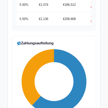
+
5.00%
€1,074
€186,512
€176/Monat
+
5.50%
€1,136
€208,808
€237/Monat
Zahlungsaufteilung