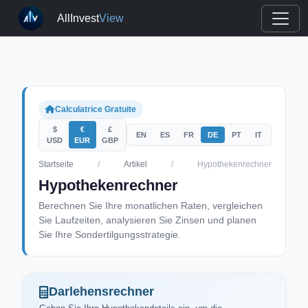
AllInvest
View
Calculatrice Gratuite
$
€
£
EN
ES
FR
DE
PT
IT
USD
EUR
GBP
Startseite
/
Artikel
/
Hypothekenrechner
Hypothekenrechner
Berechnen Sie Ihre monatlichen Raten, vergleichen
Sie Laufzeiten, analysieren Sie Zinsen und planen
Sie Ihre Sondertilgungsstrategie.
Darlehensrechner