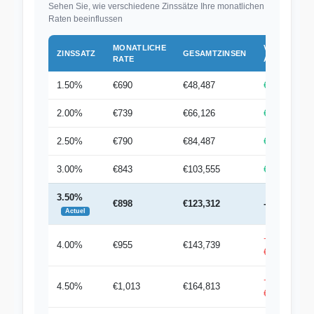
Sehen Sie, wie verschiedene Zinssätze Ihre monatlichen
Raten beeinflussen
MONATLICHE
VS
ZINSSATZ
GESAMTZINSEN
RATE
AKTUELL
1.50%
€690
€48,487
€208/Monat
2.00%
€739
€66,126
€159/Monat
2.50%
€790
€84,487
€108/Monat
3.00%
€843
€103,555
€55/Monat
3.50%
€898
€123,312
-
Actuel
+
4.00%
€955
€143,739
€57/Monat
+
4.50%
€1,013
€164,813
€115/Monat