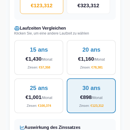
€123,312
€323,312
Laufzeiten Vergleichen
Klicken Sie, um eine andere Laufzeit zu wählen
15 ans
20 ans
€1,430
€1,160
/Monat
/Monat
Zinsen:
€57,358
Zinsen:
€78,381
25 ans
30 ans
€1,001
€898
/Monat
/Monat
Zinsen:
€100,374
Zinsen:
€123,312
Auswirkung des Zinssatzes