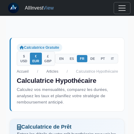
AllInvest
View
Calculatrice Gratuite
$
€
£
EN
ES
FR
DE
PT
IT
USD
EUR
GBP
Accueil
/
Articles
/
Calculatrice Hypothécaire
Calculatrice Hypothécaire
Calculez vos mensualités, comparez les durées,
analysez les taux et planifiez votre stratégie de
remboursement anticipé.
Calculatrice de Prêt