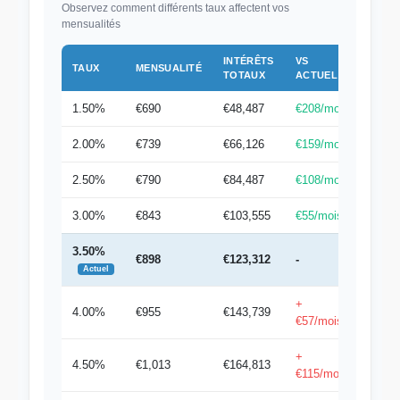
Observez comment différents taux affectent vos
mensualités
INTÉRÊTS
VS
TAUX
MENSUALITÉ
TOTAUX
ACTUEL
1.50%
€690
€48,487
€208/mois
2.00%
€739
€66,126
€159/mois
2.50%
€790
€84,487
€108/mois
3.00%
€843
€103,555
€55/mois
3.50%
€898
€123,312
-
Actuel
+
4.00%
€955
€143,739
€57/mois
+
4.50%
€1,013
€164,813
€115/mois