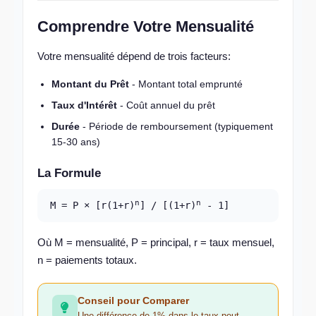
Comprendre Votre Mensualité
Votre mensualité dépend de trois facteurs:
Montant du Prêt
- Montant total emprunté
Taux d'Intérêt
- Coût annuel du prêt
Durée
- Période de remboursement (typiquement
15-30 ans)
La Formule
n
n
M = P × [r(1+r)
] / [(1+r)
- 1]
Où M = mensualité, P = principal, r = taux mensuel,
n = paiements totaux.
Conseil pour Comparer
Une différence de 1% dans le taux peut