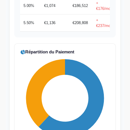
+
5.00%
€1,074
€186,512
€176/mois
+
5.50%
€1,136
€208,808
€237/mois
Répartition du Paiement